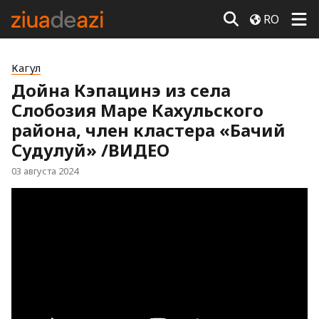
RO
Кагул
Дойна Кэпацинэ из села
Слобозия Маре Кахульского
района, член кластера «Бачий
Судулуй» /ВИДЕО
03 августа 2024