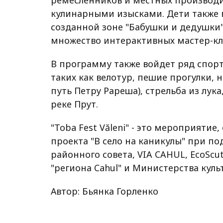
кулинарными изысками. Дети также п
созданной зоне "Бабушки и дедушки" 
множество интерактивных мастер-кл
В программу также войдет ряд спор
таких как велотур, пешие прогулки, н
путь Петру Рареша), стрельба из лука
реке Прут.
"Toba Fest Văleni" - это мероприятие
проекта "В село на каникулы" при п
районного совета, VIA CAHUL, EcoScut, 
"региона Cahul" и Министерства кул
Автор: Бьянка Горленко