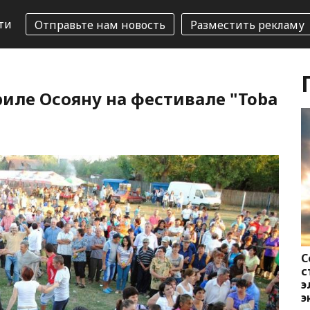
ти
Отправьте нам новость
Разместить рекламу
иле Осояну на фестивале "Toba
С
с
э
э