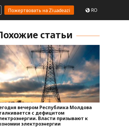
RO
Пожертвовать на Ziuadeazi
Похожие статьи
егодня вечером Республика Молдова
талкивается с дефицитом
лектроэнергии. Власти призывают к
кономии электроэнергии