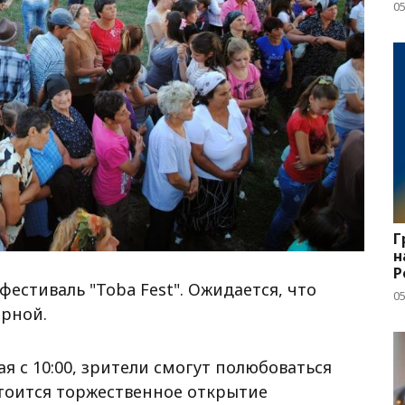
05
Г
н
Р
фестиваль "Toba Fest". Ожидается, что
05
рной.
 с 10:00, зрители смогут полюбоваться
стоится торжественное открытие