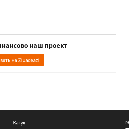
нансово наш проект
ать на Ziuadeazi
r
Кагул