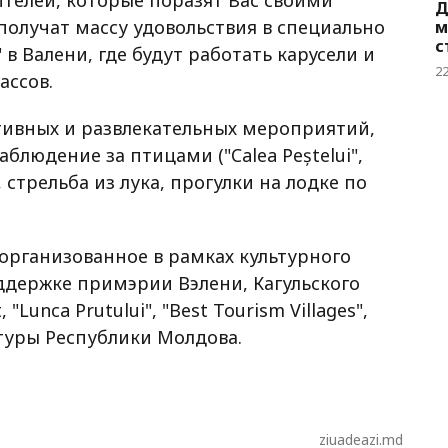
Д
олучат массу удовольствия в специально
м
с
в Валени, где будут работать карусели и
2
ассов.
тивных и развлекательных мероприятий,
аблюдение за птицами ("Calea Peștelui",
, стрельба из лука, прогулки на лодке по
, организованное в рамках культурного
оддержке примэрии Вэлени, Кагульского
"Lunca Prutului", "Best Tourism Villages",
ьтуры Республики Молдова.
ziuadeazi.md