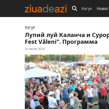
Кагул
Новос
Кагул
Лупий луй Каланча и Сурор
Fest Văleni". Программа
01 июля 2024