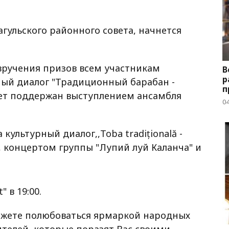
агульского районного совета, начнется
 вручения призов всем участникам
В
р
рный диалог "Традиционный барабан -
п
ет поддержан выступлением ансамбля
04
культурный диалог,,Toba tradițională -
, концертом группы "Лупий луй Каланча" и
 в 19:00.
ожете полюбоваться ярмаркой народных
телей, которые поразят Вас своими