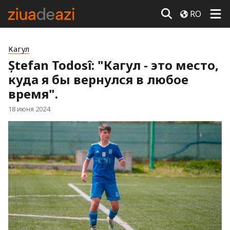
RO
Кагул
Ștefan Todosî: "Кагул - это место,
куда я бы вернулся в любое
время".
18 июня 2024