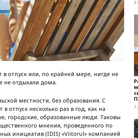
д
3
 в отпуск или, по крайней мере, нигде не
Р
е не отдыхали дома.
м
с
П
ьской местности, без образования. С
с
1
 в отпуск несколько раз в год, как на
ые, городские, образованные люди. Таковы
бщественного мнения, проведенного по
ных инициатив (IDIS) «Viitorul» компанией