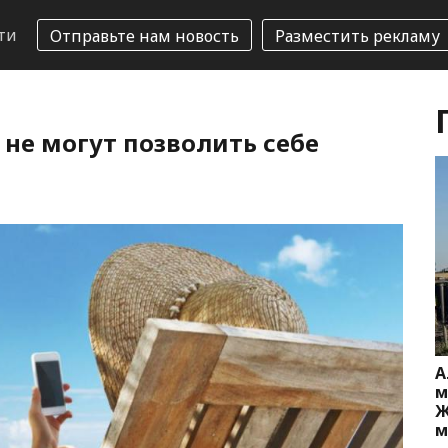
ти
Отправьте нам новость
Разместить рекламу
не могут позволить себе
А
м
Ж
м