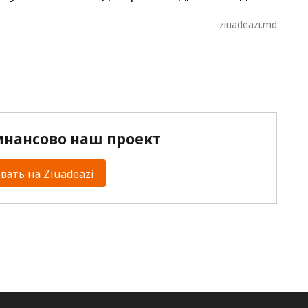
ziuadeazi.md
нансово наш проект
ать на Ziuadeazi