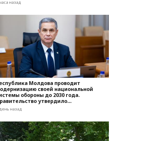
вижения
 часа назад
еспублика Молдова проводит
одернизацию своей национальной
истемы обороны до 2030 года.
равительство утвердило
оответствующую программу
 день назад