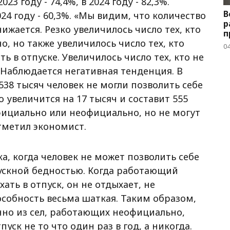
3 году - 74,4%, в 2024 году - 82,3%.
В
2024 году - 60,3%. «Мы видим, что количество
р
ижается. Резко увеличилось число тех, кто
п
, но также увеличилось число тех, кто
04
 в отпуске. Увеличилось число тех, кто не
. Наблюдается негативная тенденция. В
38 тысяч человек не могли позволить себе
ло увеличится на 17 тысяч и составит 555
фициально или неофициально, но не могут
отметил экономист.
, когда человек не может позволить себе
тпускной бедностью. Когда работающий
ать в отпуск, он не отдыхает, не
особность весьма шаткая. Таким образом,
нно из сел, работающих неофициально,
уск не то что один раз в год, а никогда.