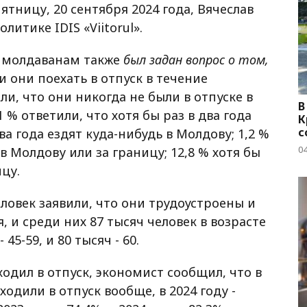
ятницу, 20 сентября 2024 года, Вячеслав
итике IDIS «Viitorul».
о молдаванам также
был задан вопрос о том,
и они поехать в отпуск в течение
или, что они никогда не были в отпуске в
В
1 % ответили, что хотя бы раз в два года
К
с
два года ездят куда-нибудь в Молдову; 1,2 %
04
 в Молдову или за границу; 12,8 % хотя бы
ицу.
еловек заявили, что они трудоустроены и
, и среди них 87 тысяч человек в возрасте
- 45-59, и 80 тысяч - 60.
ходил в отпуск, экономист сообщил, что в
ходили в отпуск вообще, в 2024 году -