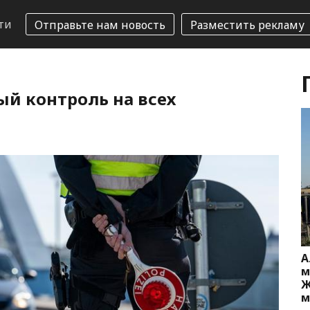
ти
Отправьте нам новость
Разместить рекламу
й контроль на всех
А
м
Ж
м