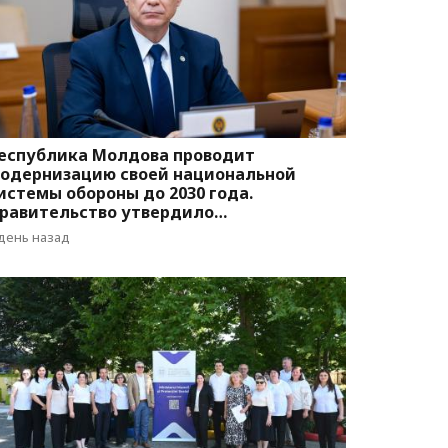
еспублика Молдова проводит
одернизацию своей национальной
истемы обороны до 2030 года.
равительство утвердило
оответствующую программу
 день назад