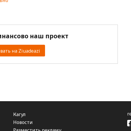
ьно
нансово наш проект
ать на Ziuadeazi
r
Кагул
Новости
Разместить рекламу