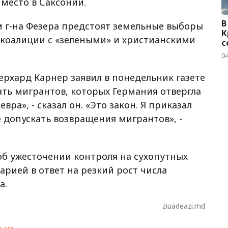
 место в Саксонии.
В
м г-на Фезера предстоят земельные выборы
К
в коалиции с «зелеными» и христианскими
с
04
рхард Карнер заявил в понедельник газете
мать мигрантов, которых Германия отвергла
вра», - сказал он. «Это закон. Я приказал
 допускать возвращения мигрантов», -
об ужесточении контроля на сухопутных
арией в ответ на резкий рост числа
а.
ziuadeazi.md