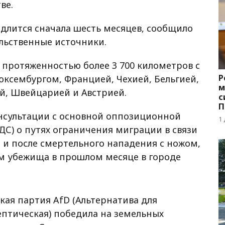
ве.
одлится сначала шесть месяцев, сообщило
ельственные источники.
 протяженностью более 3 700 километров с
Р
ксембургом, Францией, Чехией, Бельгией,
м
й, Швейцарией и Австрией.
с
П
нсультации с основной оппозиционной
с
1
С) о путях ограничения миграции в связи
 и после смертельного нападения с ножом,
м убежища в прошлом месяце в городе
ая партия AfD (Альтернатива для
ептическая) победила на земельных