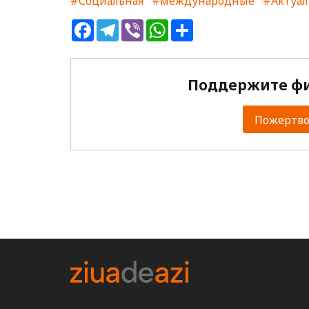
#Социальная
#международные
#Актуал
Facebook
Telegram
Viber
WhatsApp
Share
Поддержите фи
Пожертвов