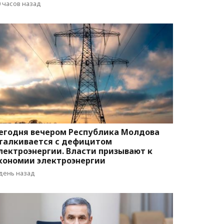
вижения
0 часов назад
егодня вечером Республика Молдова
талкивается с дефицитом
лектроэнергии. Власти призывают к
кономии электроэнергии
 день назад