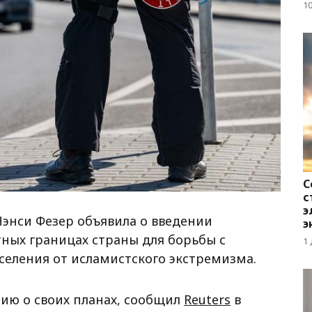
д
1
С
с
э
энси Фезер объявила о введении
э
тных границах страны для борьбы с
1
селения от исламистского экстремизма.
ию о своих планах, сообщил
Reuters
в