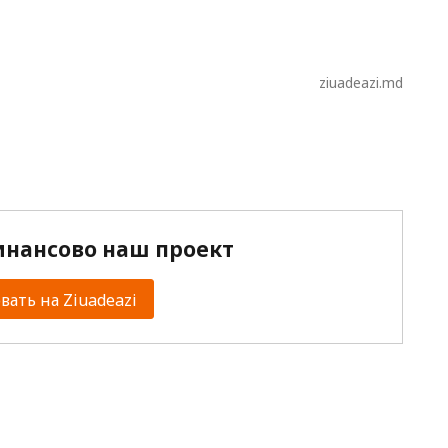
ziuadeazi.md
нансово наш проект
ать на Ziuadeazi