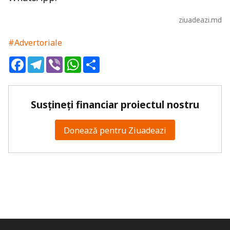
ziuadeazi.md
#Advertoriale
Facebook
Telegram
Viber
WhatsApp
Share
Susțineți financiar proiectul nostru
Donează pentru Ziuadeazi