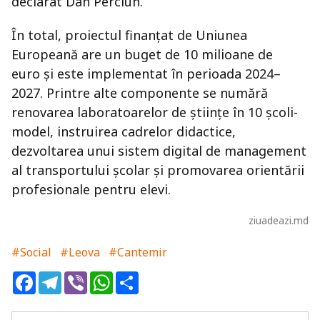
declarat Dan Perciun.
În total, proiectul finanțat de Uniunea
Europeană are un buget de
10 milioane de
euro
și este implementat în perioada
2024–
2027
. Printre alte componente se numără
renovarea laboratoarelor de științe în 10 școli-
model, instruirea cadrelor didactice,
dezvoltarea unui sistem digital de management
al transportului școlar și promovarea orientării
profesionale pentru elevi.
ziuadeazi.md
#Social
#Leova
#Cantemir
Facebook
Telegram
Viber
WhatsApp
Share