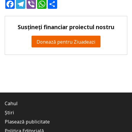
Facebook
Telegram
Viber
WhatsApp
Share
Susțineți financiar proiectul nostru
Donează pentru Ziuadeazi
Cahul
Știri
Plasează publicitate
Politica Editorială