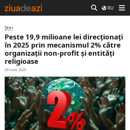
RU
Știri
Peste 19,9 milioane lei direcționați
în 2025 prin mecanismul 2% către
organizații non-profit și entități
religioase
09 Iulie 2025