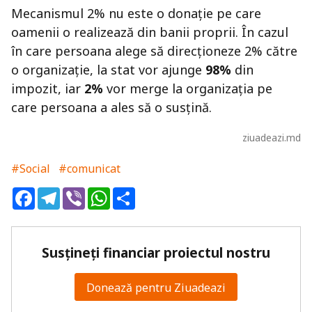
Mecanismul 2% nu este o donație pe care
oamenii o realizează din banii proprii. În cazul
în care persoana alege să direcționeze 2% către
o organizație, la stat vor ajunge
98%
din
impozit, iar
2%
vor merge la organizația pe
care persoana a ales să o susțină.
ziuadeazi.md
#Social
#comunicat
Facebook
Telegram
Viber
WhatsApp
Share
Susțineți financiar proiectul nostru
Donează pentru Ziuadeazi