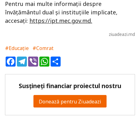
Pentru mai multe informații despre
învățământul dual și instituțiile implicate,
accesați:
https://ipt.mec.gov.md.
ziuadeazi.md
#Educație
#Comrat
Facebook
Telegram
Viber
WhatsApp
Share
Susțineți financiar proiectul nostru
Donează pentru Ziuadeazi