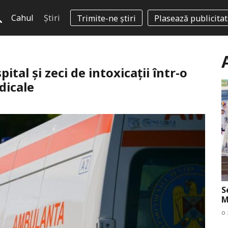
Cahul
Știri
Trimite-ne știri
Plasează publicita
pital și zeci de intoxicații într-o
dicale
S
M
o 