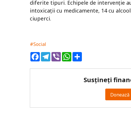
diferite tipuri. Echipele de intervenție 
intoxicații cu medicamente, 14 cu alcool
ciuperci.
#Social
Facebook
Telegram
Viber
WhatsApp
Share
Susțineți finan
Donează 