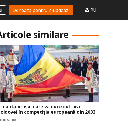
RU
te
Donează pentru Ziuadeazi
Articole similare
e caută orașul care va duce cultura
oldovei în competiția europeană din 2033
zi în urmă