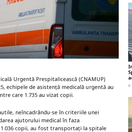
I
S
a
dicală Urgentă Prespitalicească (CNAMUP)
o 
5, echipele de asistență medicală urgentă au
intre care 1.735 au vizat copii.
utile, neîncadrându-se în criteriile unei
area ajutorului medical în faza
 1.036 copii, au fost transportați la spitale