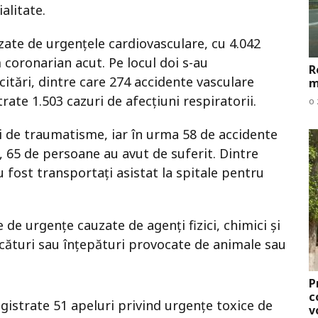
alitate.
uzate de urgențele cardiovasculare, cu 4.042
m coronarian acut. Pe locul doi s-au
R
citări, dintre care 274 accidente vasculare
m
ate 1.503 cazuri de afecțiuni respiratorii.
o 
i de traumatisme, iar în urma 58 de accidente
 65 de persoane au avut de suferit. Dintre
au fost transportați asistat la spitale pentru
e de urgențe cauzate de agenți fizici, chimici și
cături sau înțepături provocate de animale sau
P
c
gistrate 51 apeluri privind urgențe toxice de
v