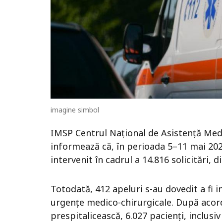
imagine simbol
IMSP Centrul Național de Asistență Me
informează că, în perioada 5–11 mai 202
intervenit în cadrul a 14.816 solicitări, d
Totodată, 412 apeluri s-au dovedit a fi in
urgențe medico-chirurgicale. După acord
prespitalicească, 6.027 pacienți, inclusiv