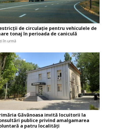
estricții de circulație pentru vehiculele de
are tonaj în perioada de caniculă
zi în urmă
rimăria Găvănoasa invită locuitorii la
onsultări publice privind amalgamarea
oluntară a patru localități