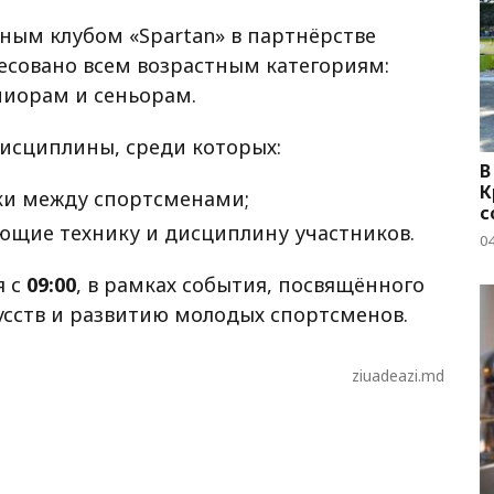
ым клубом «Spartan» в партнёрстве
есовано всем возрастным категориям:
ниорам и сеньорам.
исциплины, среди которых:
В
К
нки между спортсменами;
с
ющие технику и дисциплину участников.
04
я с
09:00
, в рамках события, посвящённого
сств и развитию молодых спортсменов.
ziuadeazi.md