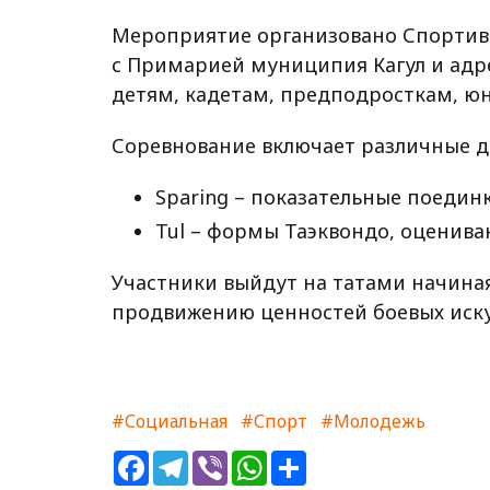
Мероприятие организовано Спортивн
с Примарией муниципия Кагул и адр
детям, кадетам, предподросткам, ю
Соревнование включает различные д
Sparing – показательные поеди
Tul – формы Таэквондо, оценива
Участники выйдут на татами начина
продвижению ценностей боевых иску
#Социальная
#Спорт
#Молодежь
Facebook
Telegram
Viber
WhatsApp
Share