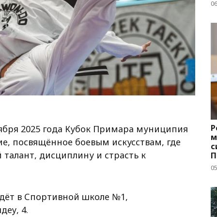
д
06
Р
ктября 2025 года Кубок Примара муниципия
м
ие, посвящённое боевым искусствам, где
с
талант, дисциплину и страсть к
П
с
05
йдёт в Спортивной школе №1,
деу, 4.