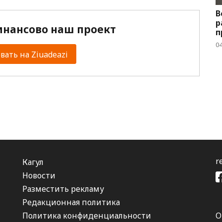
В
р
нансово наш проект
п
04
ать на Ziuadeazi
r
Кагул
Новости
Разместить рекламу
Редакционная политика
Политика конфиденциальности
О