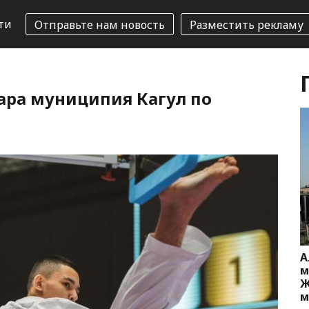
ти
Отправьте нам новость
Разместить рекламу
мара муниципия Кагул по
А
м
Ж
м