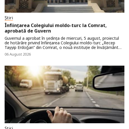
Știri
Înființarea Colegiului moldo-turc la Comrat,
aprobată de Guvern
Guvernul a aprobat în ședința de miercuri, 5 august, proiectul
de hotărâre privind înființarea Colegiului moldo-turc „Recep
Tayyip Erdoğan” din Comrat, o nouă instituție de învățământ
profesional tehnic postsecundar, care va extinde oferta
06 August 2026
educațională în regiunea de sud a țării. Colegiul este înființat în
baza Protocolului dintre Guvernul Republicii Moldova și
Guvernul Republicii Turcia privind cooperarea în domeniul
învățământului profesional tehnic.
Știri