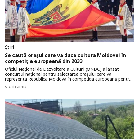
Știri
Se caută orașul care va duce cultura Moldovei în
competiția europeană din 2033
Oficiul Național de Dezvoltare a Culturii (ONDC) a lansat
concursul național pentru selectarea orașului care va
reprezenta Republica Moldova în competiția europeană pentru
titlul de „Capitală Europeană a Culturii 2033”. Orașele și
o zi în urmă
municipiile din țară își pot depune candidaturile până la 4
octombrie 2026.Concursul național reprezintă etapa prin care
va fi desemnat orașul candidat al Republicii Moldova pentru
procesul de selecție organizat ulterior la nivel european. Titlul
de „Capitală Europeană a Culturii” urmează să fie acordat
pentru anul 2033.