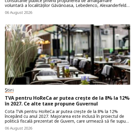
consultările publice privind propunerea de amalgamare
voluntară a localităților Găvănoasa, Lebedenco, Alexanderfeld
și Iujnoe. Evenimentul va avea loc vineri, 8 august, începând cu
06 August 2026
ora 15:00, în sala de ședințe de la etajul II al Primăriei comunei
Găvănoasa.
Știri
TVA pentru HoReCa ar putea crește de la 8% la 12%
în 2027. Ce alte taxe propune Guvernul
Cota TVA pentru HoReCa ar putea crește de la 8% la 12%
începând cu anul 2027. Majorarea este inclusă în proiectul de
politică fiscală prezentat de Guvern, care urmează să fie supus
consultărilor publice.
06 August 2026