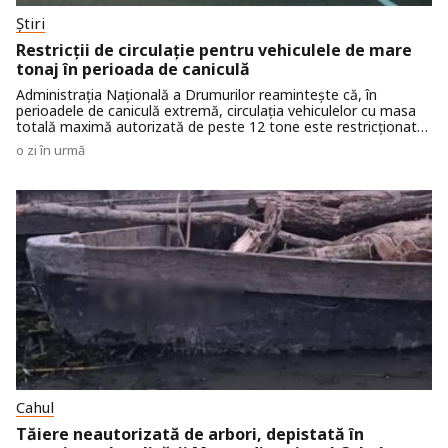
Știri
Restricții de circulație pentru vehiculele de mare
tonaj în perioada de caniculă
Administrația Națională a Drumurilor reamintește că, în
perioadele de caniculă extremă, circulația vehiculelor cu masa
totală maximă autorizată de peste 12 tone este restricționată
pe drumurile publice naționale.
o zi în urmă
Cahul
Tăiere neautorizată de arbori, depistată în