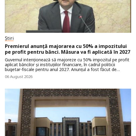
Știri
Premierul anunță majorarea cu 50% a impozitului
pe profit pentru bănci. Măsura va fi aplicată în 2027
Guvernul intenționează să majoreze cu 50% impozitul pe profit
aplicat băncilor și instituțiilor financiare, în cadrul politicii
bugetar-fiscale pentru anul 2027. Anunțul a fost făcut de
premierul Vasile Tofan, care a precizat că măsura va avea
06 August 2026
caracter temporar și se va aplica doar pe parcursul unui singur
an fiscal.