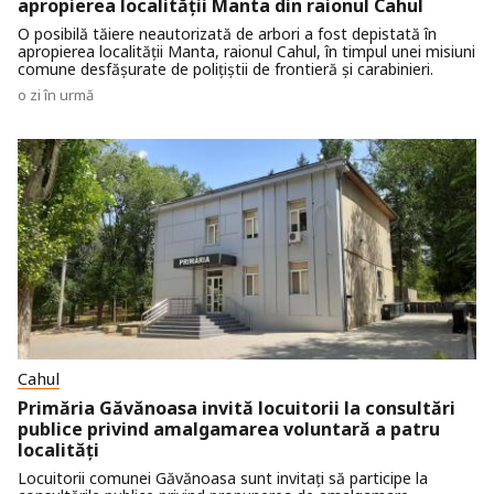
apropierea localității Manta din raionul Cahul
O posibilă tăiere neautorizată de arbori a fost depistată în
apropierea localității Manta, raionul Cahul, în timpul unei misiuni
comune desfășurate de polițiștii de frontieră și carabinieri.
o zi în urmă
Cahul
Primăria Găvănoasa invită locuitorii la consultări
publice privind amalgamarea voluntară a patru
localități
Locuitorii comunei Găvănoasa sunt invitați să participe la