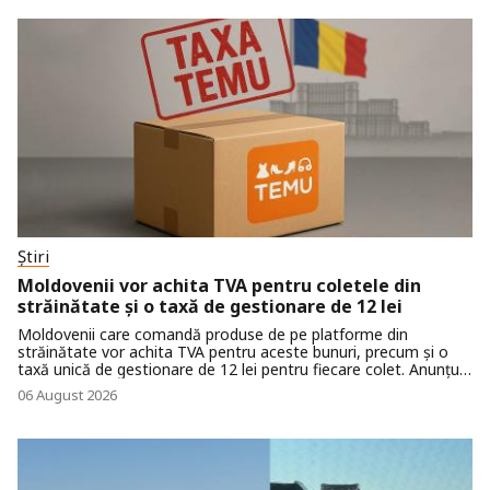
Știri
Moldovenii vor achita TVA pentru coletele din
străinătate și o taxă de gestionare de 12 lei
Moldovenii care comandă produse de pe platforme din
străinătate vor achita TVA pentru aceste bunuri, precum și o
taxă unică de gestionare de 12 lei pentru fiecare colet. Anunțul
a fost făcut de viceprim-ministrul și ministrul Dezvoltării
06 August 2026
Economice și Digitalizării, Vasile Tofan, în cadrul prezentării
politicii fiscale ajustate.