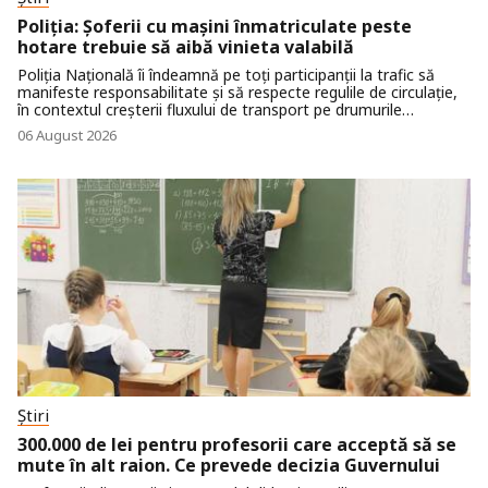
Poliția: Șoferii cu mașini înmatriculate peste
hotare trebuie să aibă vinieta valabilă
Poliția Națională îi îndeamnă pe toți participanții la trafic să
manifeste responsabilitate și să respecte regulile de circulație,
în contextul creșterii fluxului de transport pe drumurile
naționale în perioada concediilor și vacanțelor, dar și al revenirii
06 August 2026
în țară a cetățenilor stabiliți peste hotare.
Știri
300.000 de lei pentru profesorii care acceptă să se
mute în alt raion. Ce prevede decizia Guvernului