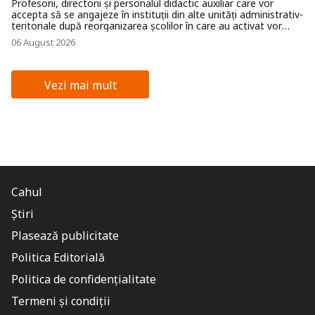
Profesorii, directorii și personalul didactic auxiliar care vor
accepta să se angajeze în instituții din alte unități administrativ-
teritoriale după reorganizarea școlilor în care au activat vor
putea primi o indemnizație unică de relocare de până la 300.000
06 August 2026
de lei. Decizia a fost aprobată în ședința din data de 5 august a
Guvernului.
Vezi mai mult
Cahul
Știri
Plasează publicitate
Politica Editorială
Politica de confidențialitate
Termeni și condiții