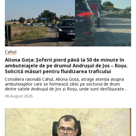
Cahul
Aliona Goța: Șoferii pierd până la 50 de minute în
ambuteiajele de pe drumul Andrușul de Jos – Roșu.
Solicită măsuri pentru fluidizarea traficului
Consiliera raională Cahul, Aliona Goța, atrage atenția asupra
ambuteiajelor care se formează zilnic pe sectorul de drum
dintre satele Andrușul de Jos și Roșu, unde sunt desfășurate
lucrări de reparație. Potrivit acesteia, sute de șoferi sunt nevoiți
06 August 2026
să petreacă între 35 și 50 de minute în trafic în fiecare
dimineață.