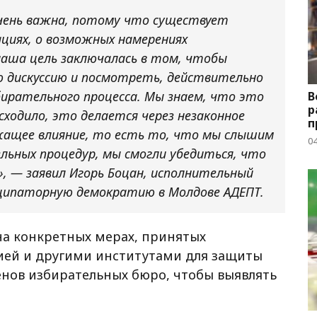
чень важна, потому что существует
циях, о возможных намерениях
наша цель заключалась в том, чтобы
 дискуссию и посмотреть, действительно
ирательного процесса. Мы знаем, что это
В
р
ходило, это делается через незаконное
п
ежащее влияние, то есть то, что мы слышим
04
ельных процедур, мы смогли убедиться, что
, — заявил Игорь Боцан, исполнительный
ципаторную демократию в Молдове АДЕПТ.
на конкретных мерах, принятых
ией и другими институтами для защиты
ленов избирательных бюро, чтобы выявлять