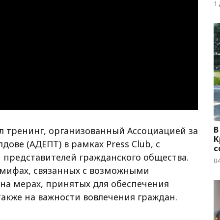
с
1
В
ёл тренинг, организованный Ассоциацией за
К
ве (АДЕПТ) в рамках Press Club, с
с
 представителей гражданского общества.
04
мифах, связанных с возможными
а мерах, принятых для обеспечения
 также на важности вовлечения граждан.