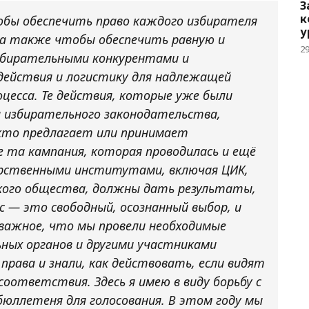
З
к
обы обеспечить право каждого избирателя
у
, а также чтобы обеспечить равную и
2
збирательными конкурентами и
действия и логистику для надлежащей
цесса. Те действия, которые уже были
я избирательного законодательства,
 кто предлагает или принимает
 та кампания, которая проводилась и ещё
арственными институтами, включая ЦИК,
кого общества, должны дать результаты,
с — это свободный, осознанный выбор, и
 важное, что мы провели необходимые
ных органов и другими участниками
 права и знали, как действовать, если видят
оответствия. Здесь я имею в виду борьбу с
юллетеня для голосования. В этом году мы