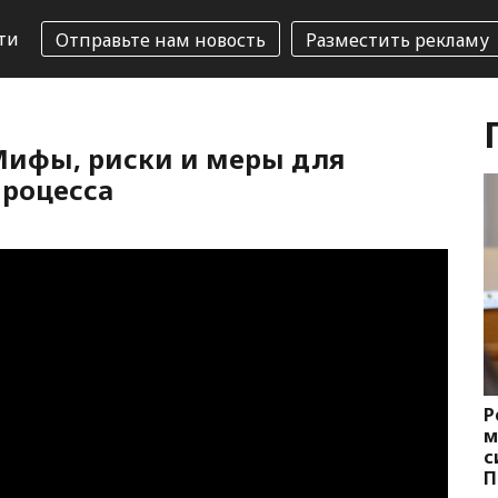
ти
Отправьте нам новость
Разместить рекламу
. Мифы, риски и меры для
процесса
Р
м
с
П