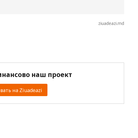
ziuadeazi.md
нансово наш проект
ать на Ziuadeazi