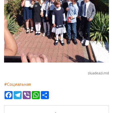
ziuadeazi.md
#Социальная
Facebook
Telegram
Viber
WhatsApp
Share