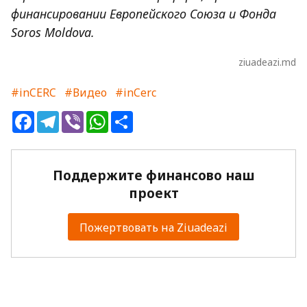
финансировании Европейского Союза и Фонда
Soros Moldova.
ziuadeazi.md
#inCERC
#Видео
#inCerc
Facebook
Telegram
Viber
WhatsApp
Share
Поддержите финансово наш
проект
Пожертвовать на Ziuadeazi