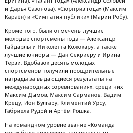
Еригина), «Талант года» (Александр Соловей
и Дарья Сазонова), «Сюрприз года» (Максим
Караён) и «Симпатия публики» (Марин Робу).
Кроме того, были отмечены лучшие
молодые спортсмены года — Александр
Гайдарлы и Николетта Кожокару, а также
лучшие юниоры — Дан Секриеру и Ирина
Терзи. Вдобавок десять молодых
спортсменов получили поощрительные
награды за выдающиеся результаты на
международных соревнованиях, среди них
Максим Дымов, Максим Сарманов, Вадим
Крецу, Ион Булгару, Климентий Урсу,
Габриела Рудой и Артём Рошка.
На командном уровне звание «Команда
года» было присвоено национальным