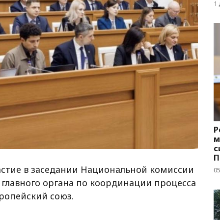
д
1
Р
м
с
П
с
стие в заседании Национальной комиссии
05
 главного органа по координации процесса
ропейский союз.