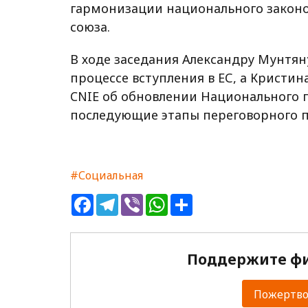
гармонизации национального законо
союза.
В ходе заседания Александру Мунтян
процессе вступления в ЕС, а Кристи
CNIE об обновлении Национального 
последующие этапы переговорного п
#Социальная
Facebook
Telegram
Viber
WhatsApp
Share
Поддержите фи
Пожертвов