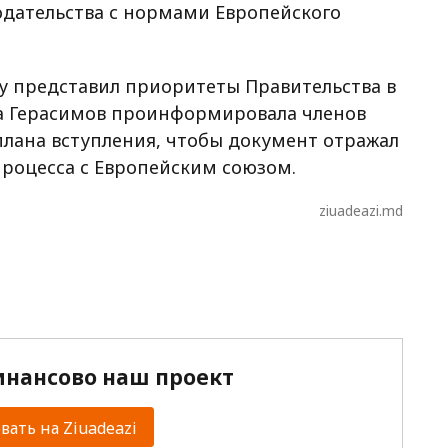
дательства с нормами Европейского
у представил приоритеты Правительства в
на Герасимов проинформировала членов
плана вступления, чтобы документ отражал
роцесса с Европейским союзом.
ziuadeazi.md
нансово наш проект
ать на Ziuadeazi