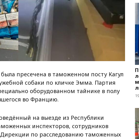
П
 была пресечена в таможенном посту Кагул
л
м
ужебной собаки по кличке Эмма. Партия
л
пециально оборудованном тайнике в полу
1
вшегося во Францию.
оведённый на выезде из Республики
аможенных инспекторов, сотрудников
в Дирекции по расследованию таможенных