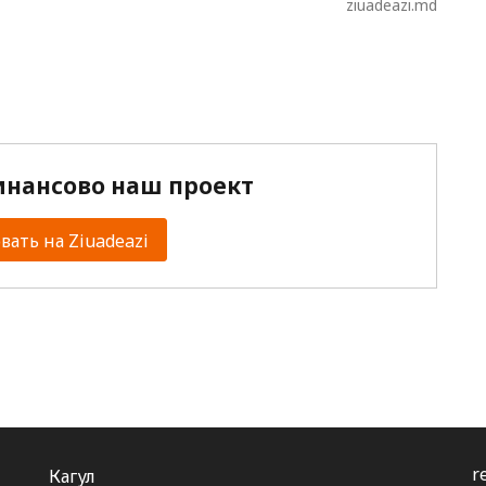
ziuadeazi.md
нансово наш проект
ать на Ziuadeazi
r
Кагул