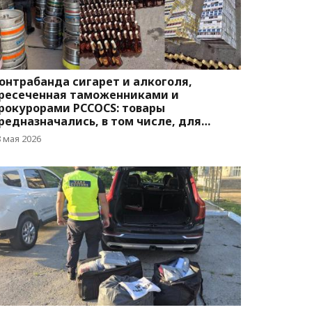
онтрабанда сигарет и алкоголя,
ресеченная таможенниками и
рокурорами PCCOCS: товары
редназначались, в том числе, для
ынка Италии
8 мая 2026