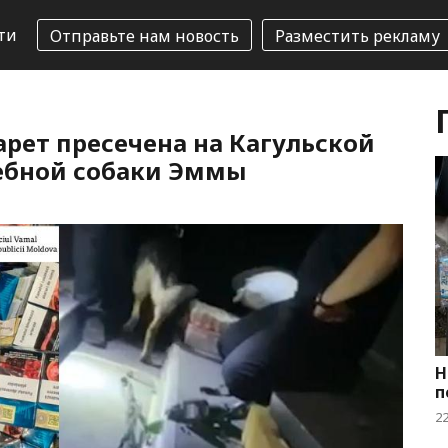
ти
Отправьте нам новость
Разместить рекламу
рет пресечена на Кагульской
ебной собаки Эммы
Н
п
2