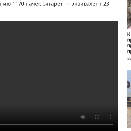
ию 1170 пачек сигарет — эквивалент 23
К
п
п
п
р
2