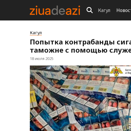
Кагул
Новос
Кагул
Попытка контрабанды сига
таможне с помощью служ
18 июля 2025