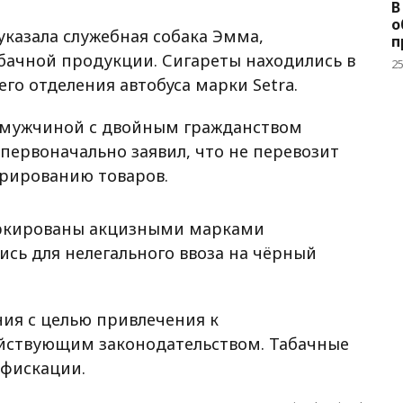
В Кирсова в автомобиле Volvo 
о
указала служебная собака Эмма,
п
бачной продукции. Сигареты находились в
2
го отделения автобуса марки Setra.
ь мужчиной с двойным гражданством
 первоначально заявил, что не перевозит
рированию товаров.
аркированы акцизными марками
сь для нелегального ввоза на чёрный
ния с целью привлечения к
действующим законодательством. Табачные
нфискации.