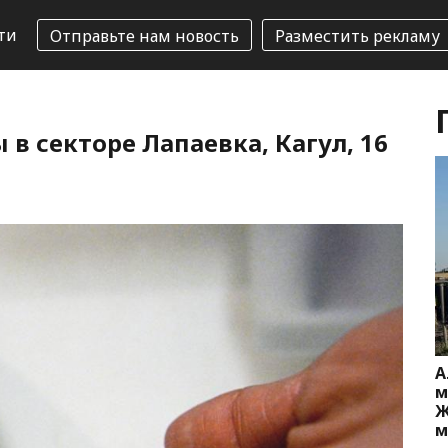
ти
Отправьте нам новость
Разместить рекламу
в секторе Лапаевка, Кагул, 16
А
м
Ж
м