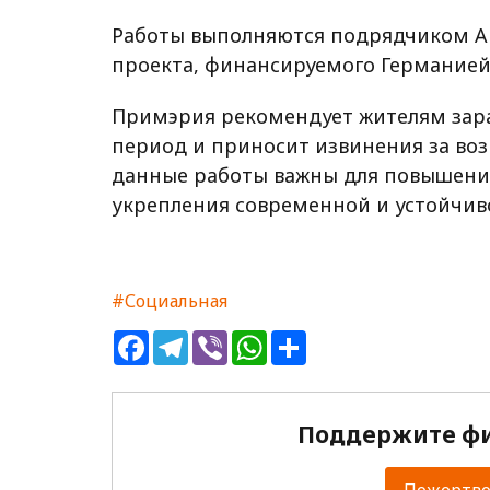
Работы выполняются подрядчиком ALKE 
проекта, финансируемого Германией
Примэрия рекомендует жителям зара
период и приносит извинения за воз
данные работы важны для повышения
укрепления современной и устойчив
#Социальная
Facebook
Telegram
Viber
WhatsApp
Share
Поддержите фи
Пожертвов