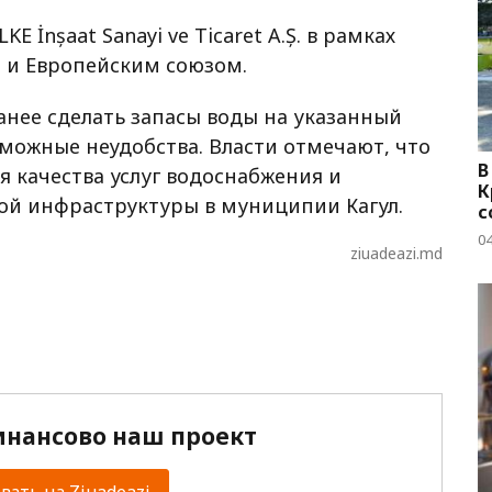
İnșaat Sanayi ve Ticaret A.Ș. в рамках
 и Европейским союзом.
нее сделать запасы воды на указанный
можные неудобства. Власти отмечают, что
В
 качества услуг водоснабжения и
К
ой инфраструктуры в муниципии Кагул.
с
04
ziuadeazi.md
нансово наш проект
ать на Ziuadeazi