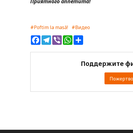
Приятного аппетита!
#Poftim la masă!
#Видео
Facebook
Telegram
Viber
WhatsApp
Share
Поддержите фи
Пожертвов