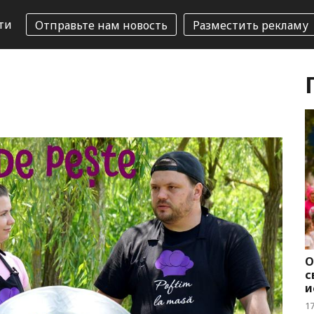
ти
Отправьте нам новость
Разместить рекламу
О
с
и
1