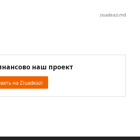
ziuadeazi.md
нансово наш проект
ать на Ziuadeazi