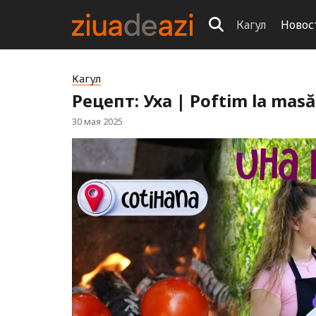
Кагул
Новос
Кагул
Рецепт: Уха | Poftim la masă
30 мая 2025