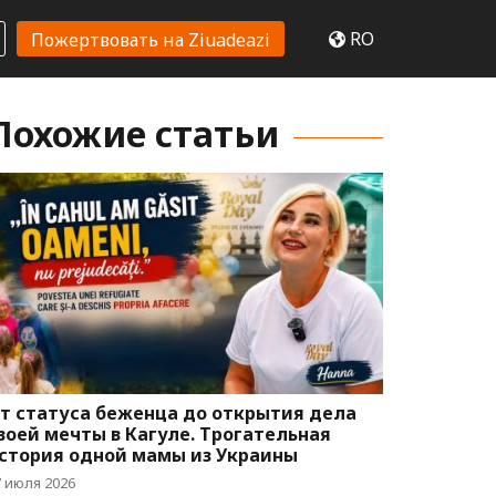
RO
Пожертвовать на Ziuadeazi
Похожие статьи
т статуса беженца до открытия дела
воей мечты в Кагуле. Трогательная
стория одной мамы из Украины
7 июля 2026