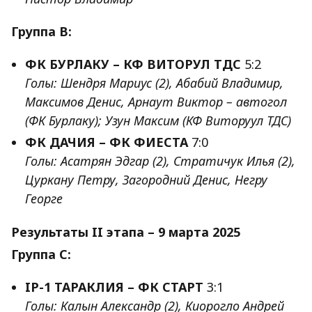
Группа B:
ФК БУРЛАКУ – КФ ВИТОРУЛ ТДС
5:2
Голы: Шендря Мариус (2), Абабий Владимир,
Максимов Денис, Арнаут Виктор – автогол
(ФК Бурлаку); Узун Максим (КФ Виторуул ТДС)
ФК ДАЧИЯ – ФК ФИЕСТА
7:0
Голы: Асатрян Эдгар (2), Стратичук Илья (2),
Цуркану Петру, Загородний Денис, Негру
Георге
Результаты II этапа – 9 марта 2025
Группа C:
IP-1 ТАРАКЛИЯ – ФК СТАРТ
3:1
Голы: Калын Александр (2), Киорогло Андрей