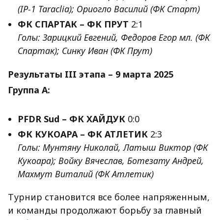
(IP-1 Taraclia); Ориогло Василий (ФК Старт)
ФК СПАРТАК – ФК ПРУТ
2:1
Голы: Зарицкий Евгений, Федоров Егор мл. (ФК
Спартак); Синку Иван (ФК Прут)
Результаты III этапа – 9 марта 2025
Группа A:
PFDR Sud – ФК ХАЙДУК
0:0
ФК КУКОАРА – ФК АТЛЕТИК
2:3
Голы: Мунтяну Николай, Латыш Виктор (ФК
Кукоара); Войку Вячеслав, Ботезату Андрей,
Махмут Виталий (ФК Атлетик)
Турнир становится все более напряженным,
и команды продолжают борьбу за главный