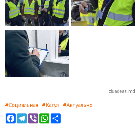
ziuadeazi.md
#Социальная
#Кагул
#Актуально
Facebook
Telegram
Viber
WhatsApp
Share