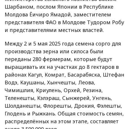
Шарбаном, послом Японии в Республике
Молдова Ёичиро Ямадой, заместителем
представителя ФАО в Молдове Тудором Робу
и представителями местных властей.
Между 2 и 5 мая 2025 года семена сорго для
производства зерна или силоса были
переданы 280 фермерам, которые будут
выращивать их на участках до 8 гектаров в
районах Кагул, Комрат, Басарабяска, Штефан
Водэ, Каушаны, Хынчешты, Леова,
Чимишлия, Криулень, Орхей, Резина,
Теленешты, Кэлэраш, Сынжерей, Унгень,
Шолданешты, Флорешты, Дрокия, Фэлешты,
Глодень и Рыжкань. Общая стоимость семян,
распределённых на этом этапе, составляет