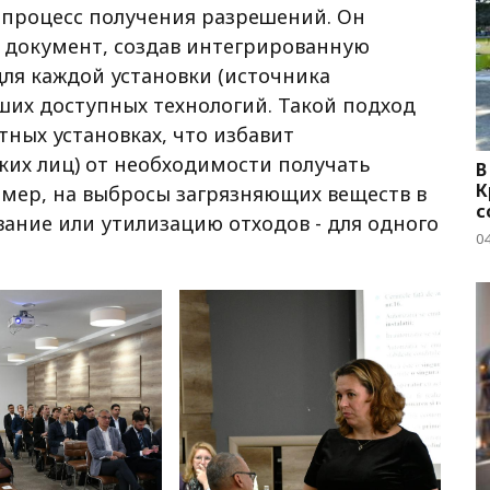
процесс получения разрешений. Он
 документ, создав интегрированную
ля каждой установки (источника
ших доступных технологий. Такой подход
тных установках, что избавит
ких лиц) от необходимости получать
В
К
мер, на выбросы загрязняющих веществ в
с
ание или утилизацию отходов - для одного
04