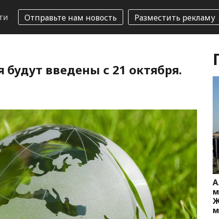
ти
Отправьте нам новость
Разместить рекламу
будут введены с 21 октября.
А
м
Ж
м