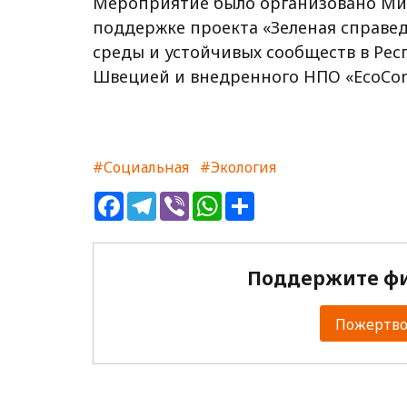
Мероприятие было организовано М
поддержке проекта «Зеленая справ
среды и устойчивых сообществ в Ре
Швецией и внедренного НПО «EcoCon
#Социальная
#Экология
Facebook
Telegram
Viber
WhatsApp
Share
Поддержите фи
Пожертвов