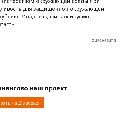
инистерством окружающей среды при
едливость для защищенной окружающей
спублике Молдова», финансируемого
tact».
ziuadeazi.md
нансово наш проект
ать на Ziuadeazi