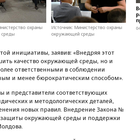
В
р
п
инистерство охраны
Источник: Министерство охраны
04
 среды
окружающей среды
этой инициативы, заявив: «Внедряя этот
шить качество окружающей среды, но и
более ответственными в соблюдении
ным и менее бюрократическим способом».
ты и представители соответствующих
дических и методологических деталей,
нения новых правил. Внедрение Закона №
я защиты окружающей среды и поддержки
Молдова.