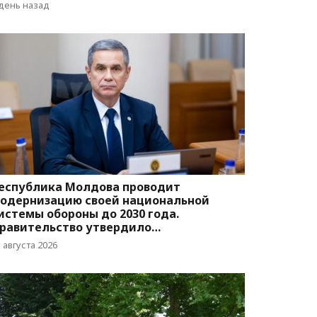
вижения
 день назад
еспублика Молдова проводит
одернизацию своей национальной
истемы обороны до 2030 года.
равительство утвердило
оответствующую программу
 августа 2026