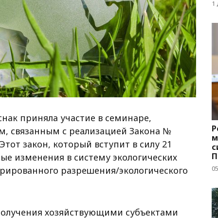
д
1
снак приняла участие в семинаре,
Р
, связанным с реализацией Закона №
м
тот закон, который вступит в силу 21
с
П
ные изменения в систему экологических
с
05
рированного разрешения/экологического
получения хозяйствующими субъектами