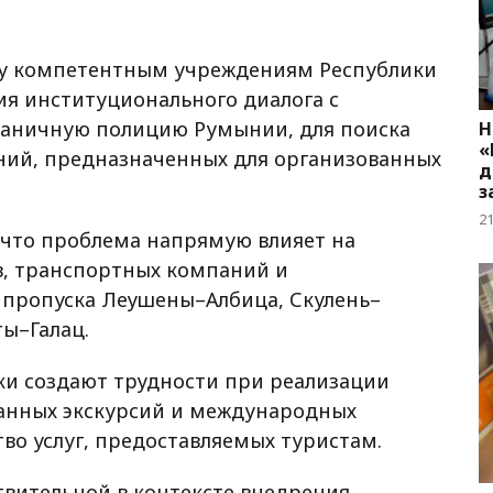
у компетентным учреждениям Республики
ия институционального диалога с
раничную полицию Румынии, для поиска
Н
«
ний, предназначенных для организованных
д
з
2
 что проблема напрямую влияет на
в, транспортных компаний и
 пропуска Леушены–Албица, Скулень–
ы–Галац.
ки создают трудности при реализации
анных экскурсий и международных
тво услуг, предоставляемых туристам.
твительной в контексте внедрения