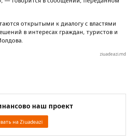
, — говорится в сообщении, переданном
стаются открытыми к диалогу с властями
решений в интересах граждан, туристов и
Молдова.
ziuadeazi.md
нансово наш проект
ать на Ziuadeazi