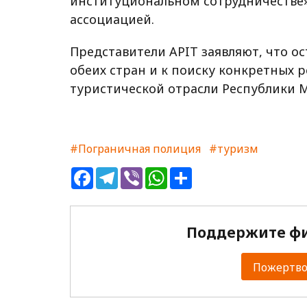
институциональном сотрудничестве»
ассоциацией.
Представители APIT заявляют, что о
обеих стран и к поиску конкретных 
туристической отрасли Республики 
#Пограничная полиция
#туризм
Facebook
Telegram
Viber
WhatsApp
Share
Поддержите фи
Пожертвов