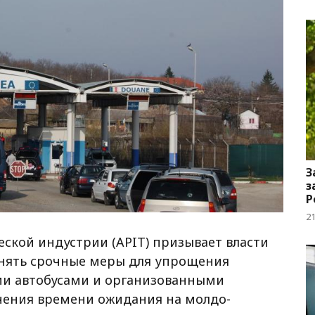
З
з
Р
2
ской индустрии (APIT) призывает власти
нять срочные меры для упрощения
ми автобусами и организованными
чения времени ожидания на молдо-