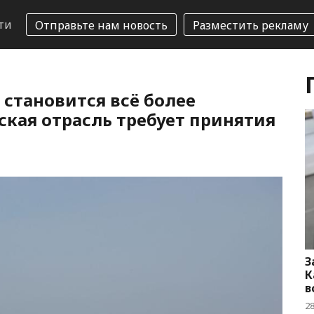
ти
Отправьте нам новость
Разместить рекламу
становится всё более
ская отрасль требует принятия
З
К
в
2