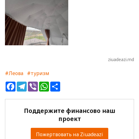
ziuadeazi.md
#Леова
#туризм
Facebook
Telegram
Viber
WhatsApp
Share
Поддержите финансово наш
проект
Пожертвовать на Ziuadeazi