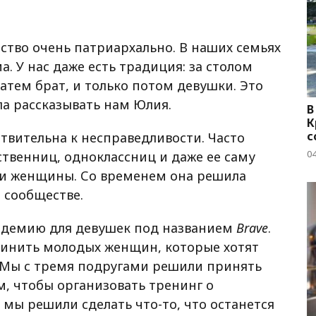
ество очень патриархально. В наших семьях
а. У нас даже есть традиция: за столом
атем брат, и только потом девушки. Это
ла рассказывать нам Юлия.
В
К
с
вствительна к несправедливости. Часто
04
ственниц, одноклассниц и даже ее саму
они женщины. Со временем она решила
 сообществе.
адемию для девушек под названием
Brave
.
единить молодых женщин, которые хотят
 Мы с тремя подругами решили принять
м, чтобы организовать тренинг о
 мы решили сделать что-то, что останется