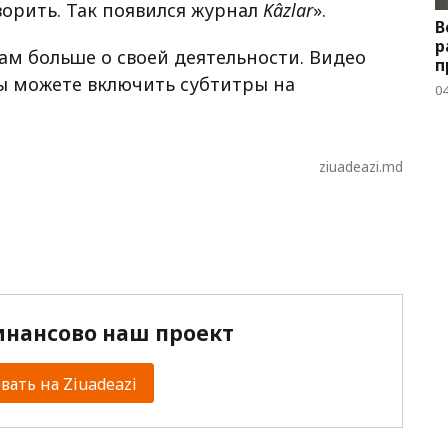
ворить. Так появился журнал
Kâzlar
».
В
р
ам больше о своей деятельности. Видео
п
вы можете включить субтитры на
04
ziuadeazi.md
нансово наш проект
ать на Ziuadeazi