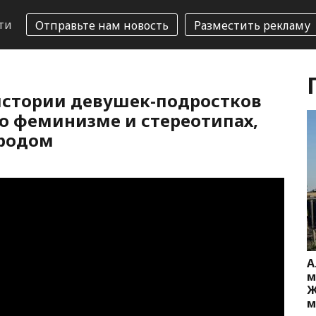
ти
Отправьте нам новость
Разместить рекламу
стории девушек-подростков
 о феминизме и стереотипах,
ародом
А
м
Ж
м