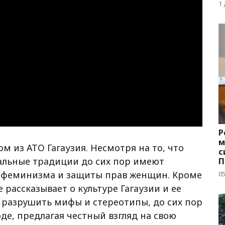
д
1
Р
м
м из АТО Гагаузия. Несмотря на то, что
с
хальные традиции до сих пор имеют
П
с
ь феминизма и защиты прав женщин. Кроме
05
е рассказывает о культуре Гагаузии и ее
я разрушить мифы и стереотипы, до сих пор
де, предлагая честный взгляд на свою