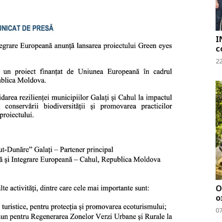
I
с
2
О
о
0