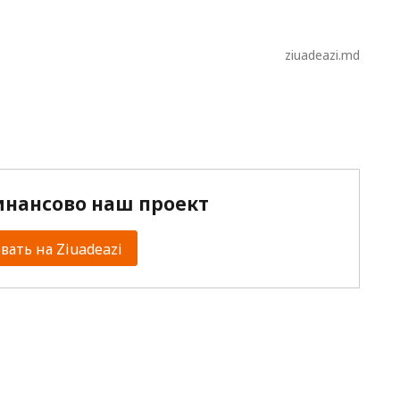
ziuadeazi.md
нансово наш проект
ать на Ziuadeazi