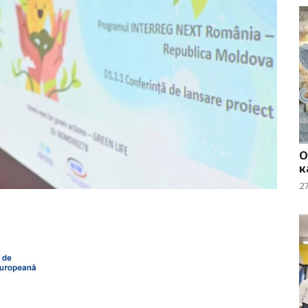
О
к
2