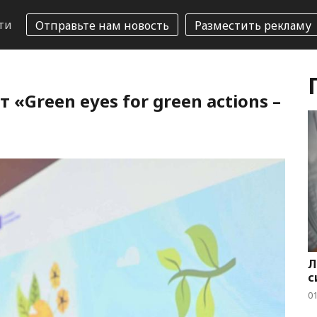
ти
Отправьте нам новость
Разместить рекламу
 «Green eyes for green actions –
Л
с
01