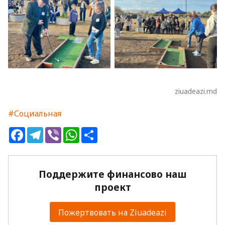
ziuadeazi.md
#Социальная
Facebook
Telegram
Viber
WhatsApp
Share
Поддержите финансово наш
проект
Пожертвовать на Ziuadeazi