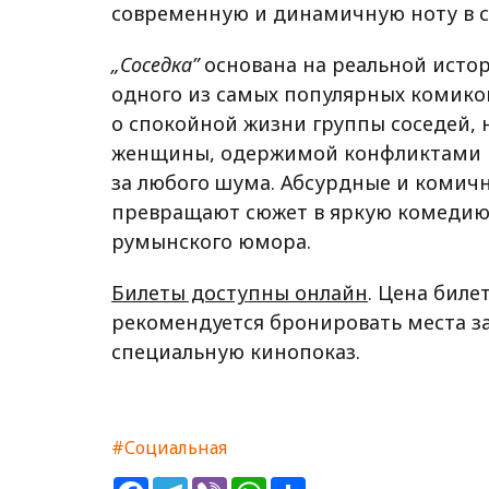
современную и динамичную ноту в с
„Соседка”
основана на реальной истор
одного из самых популярных комиков
о спокойной жизни группы соседей
женщины, одержимой конфликтами и
за любого шума. Абсурдные и комич
превращают сюжет в яркую комедию
румынского юмора.
Билеты доступны онлайн
. Цена биле
рекомендуется бронировать места за
специальную кинопоказ.
#Социальная
Facebook
Telegram
Viber
WhatsApp
Share