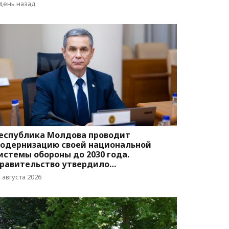
вижения
 день назад
еспублика Молдова проводит
одернизацию своей национальной
истемы обороны до 2030 года.
равительство утвердило
оответствующую программу
 августа 2026