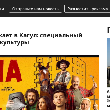
ти
Отправьте нам новость
Разместить рекламу
ает в Кагул: специальный
 культуры
А
м
Ж
м