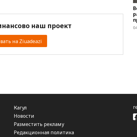
В
р
п
нансово наш проект
04
ать на Ziuadeazi
r
Кагул
Новости
Разместить рекламу
Редакционная политика