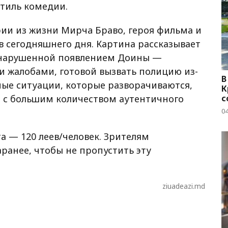
тиль комедии.
ии из жизни Мирчa Браво, героя фильма и
 сегодняшнего дня. Картина рассказывает
, нарушенной появлением Доины —
 жалобами, готовой вызвать полицию из-
В
ные ситуации, которые разворачиваются,
К
с
 с большим количеством аутентичного
04
та — 120 леев/человек. Зрителям
ранее, чтобы не пропустить эту
ziuadeazi.md