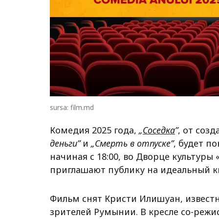
sursa: film.md
Комедия 2025 года,
„
Соседка
”
, от соз
деньги”
и
„Смерть в отпуске”
, будет по
начиная с 18:00, во Дворце культуры
приглашают публику на идеальный ки
Фильм снят Кристи Илишуан, извес
зрителей Румынии. В кресле со-режи