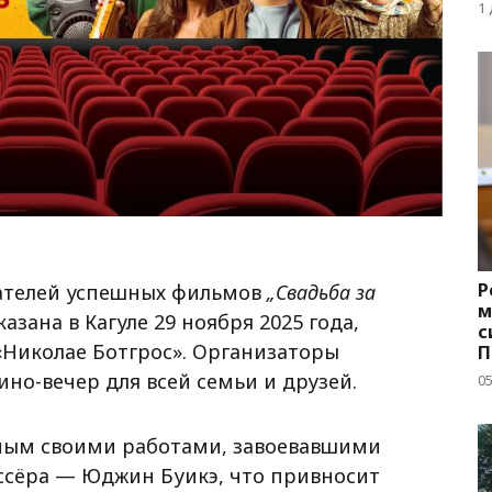
д
1
Р
дателей успешных фильмов
„Свадьба за
м
казана в Кагуле 29 ноября 2025 года,
с
 «Николае Ботгрос». Организаторы
П
с
но-вечер для всей семьи и друзей.
05
тным своими работами, завоевавшими
ссёра — Юджин Буикэ, что привносит