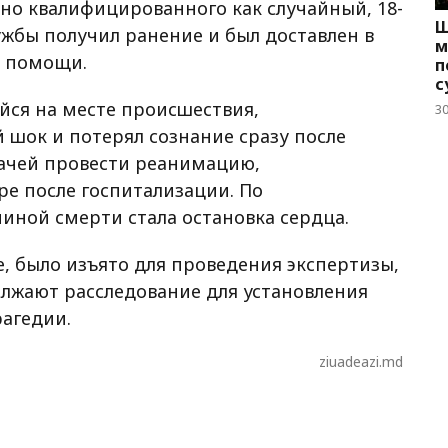
ьно квалифицированного как случайный, 18-
Ш
жбы получил ранение и был доставлен в
м
й помощи.
п
с
йся на месте происшествия,
3
шок и потерял сознание сразу после
ачей провести реанимацию,
е после госпитализации. По
ной смерти стала остановка сердца.
, было изъято для проведения экспертизы,
лжают расследование для установления
агедии.
ziuadeazi.md