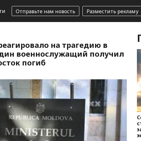
ти
Отправьте нам новость
Разместить рекламу
еагировало на трагедию в
 один военнослужащий получил
осток погиб
С
с
э
э