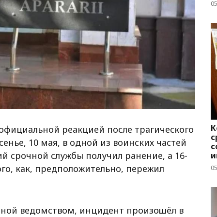
05
К
официальной реакцией после трагического
с
нье, 10 мая, в одной из воинских частей
с
й срочной службы получил ранение, а 16-
и
ого, как, предположительно, пережил
05
нной ведомством, инцидент произошёл в