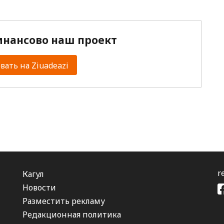
нансово наш проект
ать на Ziuadeazi
r
Кагул
Новости
Разместить рекламу
Редакционная политика