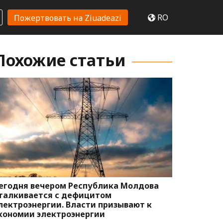
RO
Пожертвовать на Ziuadeazi
Похожие статьи
егодня вечером Республика Молдова
талкивается с дефицитом
лектроэнергии. Власти призывают к
кономии электроэнергии