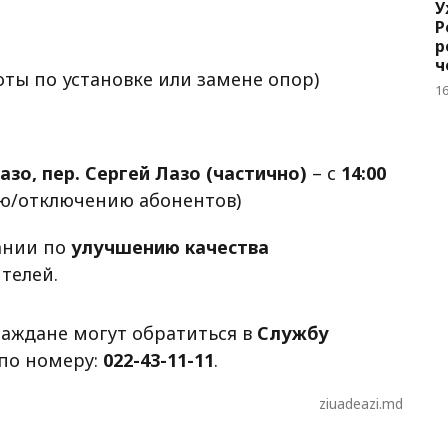
У
Р
р
ч
ты по установке или замене опор)
б
1
азо, пер. Сергей Лазо (частично)
– с
14:00
ю/отключению абонентов)
ании по
улучшению качества
телей.
аждане могут обратиться в
Службу
 по номеру:
022-43-11-11
.
ziuadeazi.md