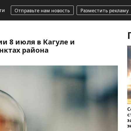
ти
Отправьте нам новость
Разместить рекламу
и 8 июля в Кагуле и
нктах района
С
с
э
э