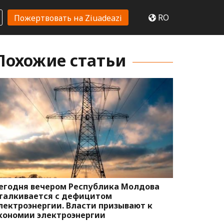
RO
Пожертвовать на Ziuadeazi
Похожие статьи
егодня вечером Республика Молдова
талкивается с дефицитом
лектроэнергии. Власти призывают к
кономии электроэнергии