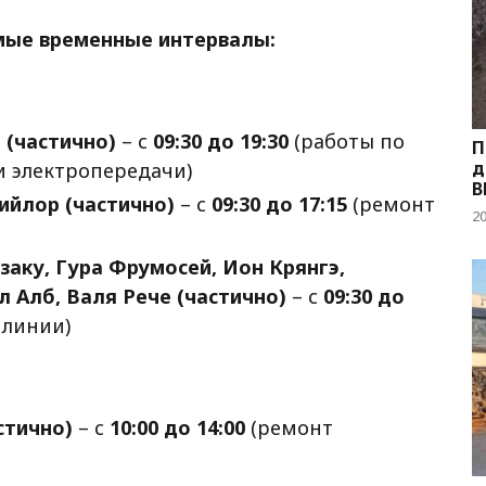
мые временные интервалы:
 (частично)
– с
09:30 до 19:30
(работы по
П
д
 электропередачи)
В
Вийлор (частично)
– с
09:30 до 17:15
(ремонт
2
азаку, Гура Фрумосей, Ион Крянгэ,
 Алб, Валя Рече (частично)
– с
09:30 до
 линии)
стично)
– с
10:00 до 14:00
(ремонт