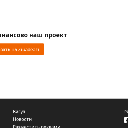
нансово наш проект
ать на Ziuadeazi
r
Кагул
Новости
Разместить рекламу