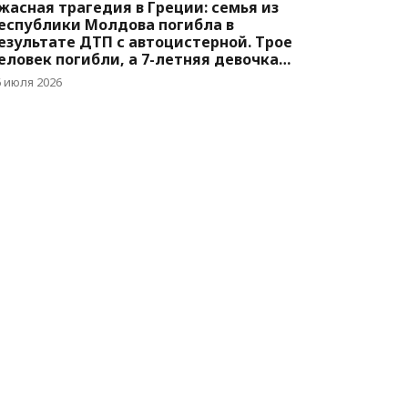
жасная трагедия в Греции: семья из
еспублики Молдова погибла в
езультате ДТП с автоцистерной. Трое
еловек погибли, а 7-летняя девочка
орется за жизнь
6 июля 2026