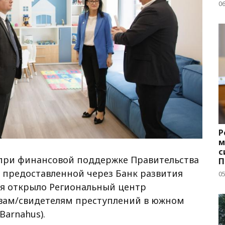
д
06
Р
м
с
при финансовой поддержке Правительства
П
с
 предоставленной через Банк развития
05
дня открыло Региональный центр
ам/свидетелям преступлений в южном
Barnahus).