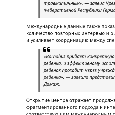
травматичным»,
— заявил Чре
Федеративной Республики Герма
Международные данные также показы
количество повторных интервью и о
и усиливает координацию между спе
«Barnahus придает конкретную
ребенка, и эффективному испол
ребенок проходит через учреж
ребенка»,
— заявила представит
Дамаж.
Открытие центра отражает продолж
фрагментированного подхода к инте
соответствующим международным с