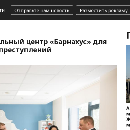
ти
Отправьте нам новость
Разместить рекламу
альный центр «Барнахус» для
 преступлений
А
м
Ж
м