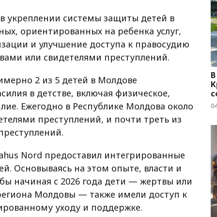
в укреплении системы защиты детей в
ых, ориентированных на ребенка услуг,
зации и улучшение доступа к правосудию
твами или свидетелями преступлений.
В
мерно 2 из 5 детей в Молдове
К
силия в детстве, включая физическое,
с
лие. Ежегодно в Республике Молдова около
04
етелями преступлений, и почти треть из
преступлений.
rnahus Nord предоставил интегрированные
й. Основываясь на этом опыте, власти и
бы начиная с 2026 года дети — жертвы или
региона Молдовы — также имели доступ к
ированному уходу и поддержке.