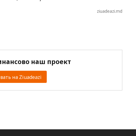
ziuadeazi.md
нансово наш проект
ать на Ziuadeazi