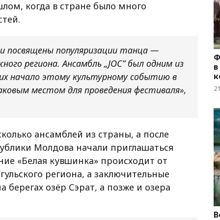
шлом, когда в стране было много
стей.
ли посвящены популяризации танца —
Ф
ного региона. Ансамбль „JOC” был одним из
в
их начало этому культурному событию в
к
знаковым местом для проведения фестиваля»,
2
колько ансамблей из страны, а после
ублики Молдова начали приглашаться
ание «Белая кувшинка» происходит от
гульского региона, а заключительные
 берегах озёр Сэрат, а позже и озера
B