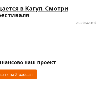
ается в Кагул. Смотри
фестиваля
ziuadeazi.md
нансово наш проект
ать на Ziuadeazi