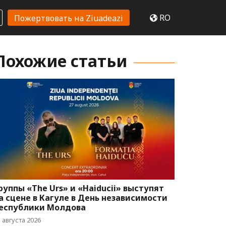
RO
Пожертвовать на Ziuadeazi
Похожие статьи
руппы «The Urs» и «Haiducii» выступят
а сцене в Кагуле в День независимости
еспублики Молдова
 августа 2026