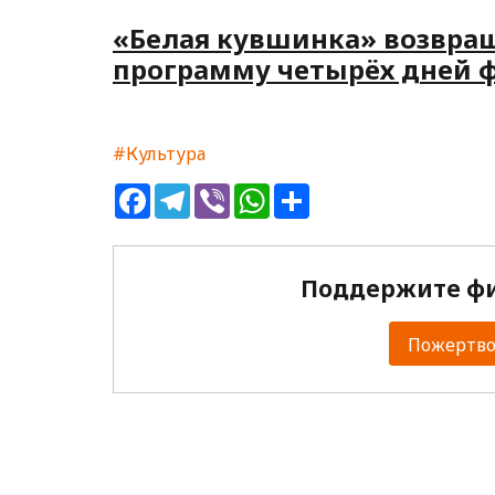
«Белая кувшинка» возвращ
программу четырёх дней 
#Культура
Facebook
Telegram
Viber
WhatsApp
Share
Поддержите фи
Пожертвов