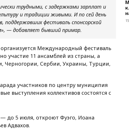
М
ически трудными, с задержками зарплат и
к
н
ультуру и традиции живыми. И по сей день
1
в, поддержавших фестиваль спонсорской
», — добавляет бывший примар.
ле организуется Международный фестиваль
но участие 11 ансамблей из страны, а
, Черногории, Сербии, Украины, Турции,
 парада участников по центру муниципия
рвые выступления коллективов состоятся с
 — до 5 июля, откроют Фуэго, Иоана
ев Адвахов.