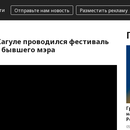
ти
Отправьте нам новость
Разместить рекламу
Кагуле проводился фестиваль
о бывшего мэра
Г
н
Р
05