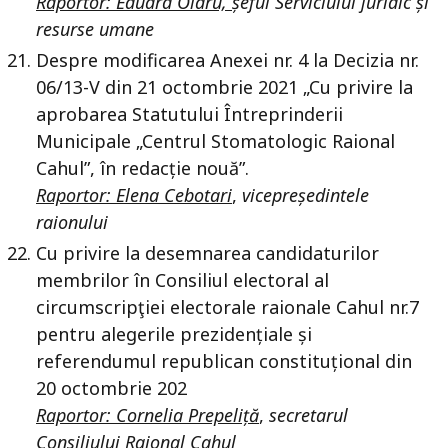
Raportor: Eduard Olaru,
șeful Serviciului juridic și
resurse umane
Despre modificarea Anexei nr. 4 la Decizia nr.
06/13-V din 21 octombrie 2021 „Cu privire la
aprobarea Statutului Întreprinderii
Municipale „Centrul Stomatologic Raional
Cahul”, în redacție nouă”.
Raportor: Elena Cebotari
,
vicepreședintele
raionului
Cu privire la desemnarea candidaturilor
membrilor în Consiliul electoral al
circumscripţiei electorale raionale Cahul nr.7
pentru alegerile prezidențiale și
referendumul republican constituțional din
20 octombrie 202
Raportor: Cornelia Prepeliță
,
secretarul
Consiliului Raional Cahul