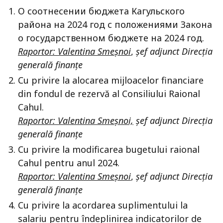
О соотнесении бюджета Кагульского
района на 2024 год с положениями Закона
о государственном бюджете на 2024 год.
Raportor: Valentina Smeșnoi
,
șef adjunct Direcția
generală finanțe
Cu privire la alocarea mijloacelor financiare
din fondul de rezervă al Consiliului Raional
Cahul.
Raportor: Valentina Smeșnoi,
șef adjunct Direcția
generală finanțe
Cu privire la modificarea bugetului raional
Cahul pentru anul 2024.
Raportor: Valentina Smeșnoi
,
șef adjunct Direcția
generală finanțe
Cu privire la acordarea suplimentului la
salariu pentru îndeplinirea indicatorilor de