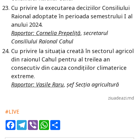
Cu privire la executarea deciziilor Consiliului
Raional adoptate în perioada semestrului I al
anului 2024.
Raportor: Cornelia Prepeliță
,
secretarul
Consiliului Raional Cahul
Cu privire la situația creată în sectorul agricol
din raionul Cahul pentru al treilea an
consecutiv din cauza condițiilor climaterice
extreme.
Raportor: Vasile Raru
,
șef Secția agricultură
ziuadeazi.md
#LIVE
Facebook
Telegram
Viber
WhatsApp
Share