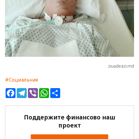
ziuadeazi.md
#Социальная
Facebook
Telegram
Viber
WhatsApp
Share
Поддержите финансово наш
проект