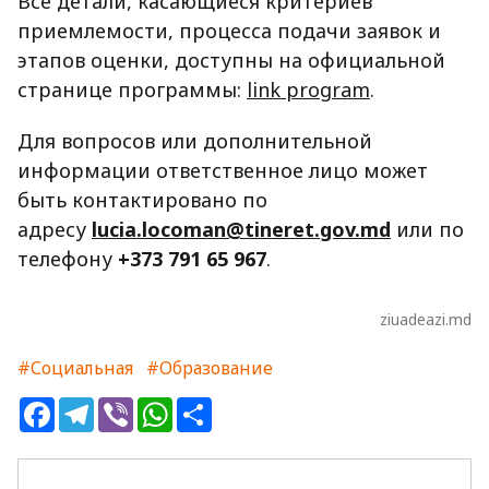
Все детали, касающиеся критериев
приемлемости, процесса подачи заявок и
этапов оценки, доступны на официальной
странице программы:
link program
.
Для вопросов или дополнительной
информации ответственное лицо может
быть контактировано по
адресу
lucia.locoman@tineret.gov.md
или по
телефону
+373 791 65 967
.
ziuadeazi.md
#Социальная
#Образование
Facebook
Telegram
Viber
WhatsApp
Share