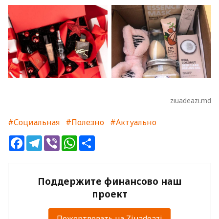
ziuadeazi.md
#Социальная
#Полезно
#Актуально
Facebook
Telegram
Viber
WhatsApp
Share
Поддержите финансово наш
проект
Пожертвовать на Ziuadeazi