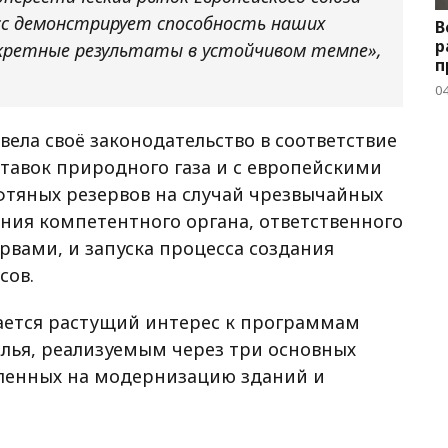
с демонстрирует способность наших
В
р
кретные результаты в устойчивом темпе»,
п
04
вела своё законодательство в соответствие
ставок природного газа и с европейскими
фтяных резервов на случай чрезвычайных
ения компетентного органа, ответственного
рвами, и запуска процесса создания
сов.
ается растущий интерес к программам
ья, реализуемым через три основных
ленных на модернизацию зданий и