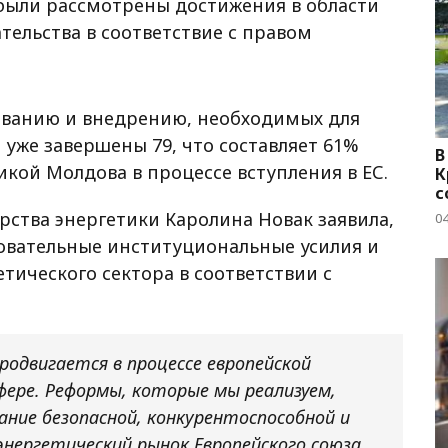
й были рассмотрены достижения в области
ельства в соответствие с правом
ованию и внедрению, необходимых для
уже завершены 79, что составляет 61%
В
ликой Молдова в процессе вступления в ЕС.
К
с
ства энергетики Каролина Новак заявила,
04
довательные институциональные усилия и
тического сектора в соответствии с
родвигается в процессе европейской
фере. Реформы, которые мы реализуем,
ние безопасной, конкурентоспособной и
нергетический рынок Европейского союза