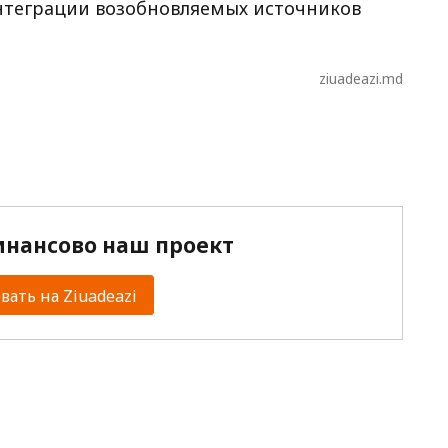
нтеграции возобновляемых источников
ziuadeazi.md
нансово наш проект
ать на Ziuadeazi