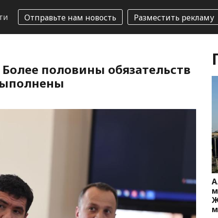
ти
Отправьте нам новость
Разместить рекламу
 Более половины обязательств
 выполнены
А
м
Ж
м