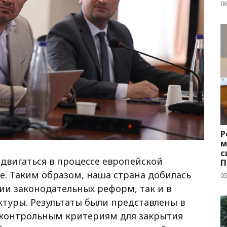
д
06
Р
м
с
двигаться в процессе европейской
П
с
е. Таким образом, наша страна добилась
05
ции законодательных реформ, так и в
туры. Результаты были представлены в
 контрольным критериям для закрытия