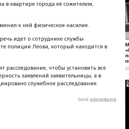
а в квартире города её сожителем,
менил к ней физическое насилие.
речь идет о сотруднике службы
М
те полиции Леова, который находится в
«
п
п
т расследование, чтобы установить все
2
ерность заявлений заявительницы, а в
иировано служебное расследование.
Sursă:
pulsmedia.md