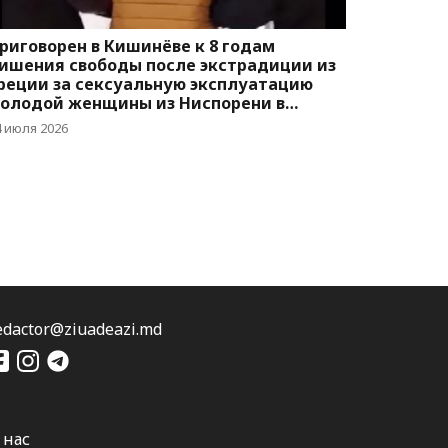
риговорен в Кишинёве к 8 годам
ишения свободы после экстрадиции из
реции за сексуальную эксплуатацию
олодой женщины из Ниспорени в
финах
4 июля 2026
edactor@ziuadeazi.md
 нас