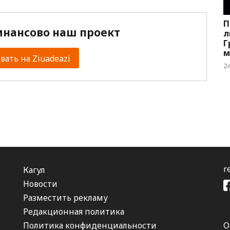
П
нансово наш проект
л
Г
м
ать на Ziuadeazi
А
2
r
Кагул
Новости
Разместить рекламу
Редакционная политика
Политика конфиденциальности
О