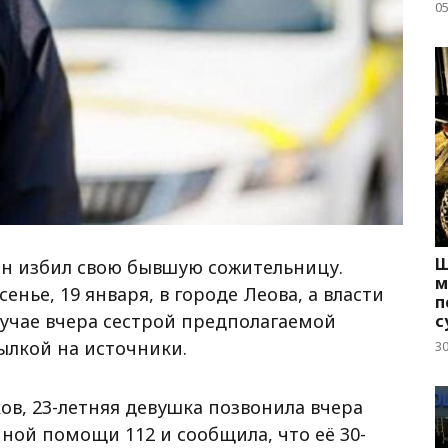
05
Ш
он избил свою бывшую сожительницу.
м
нье, 19 января, в городе Леова, а власти
п
учае вчера сестрой предполагаемой
с
ылкой на источники.
3
в, 23-летняя девушка позвонила вчера
нной помощи 112 и сообщила, что её 30-