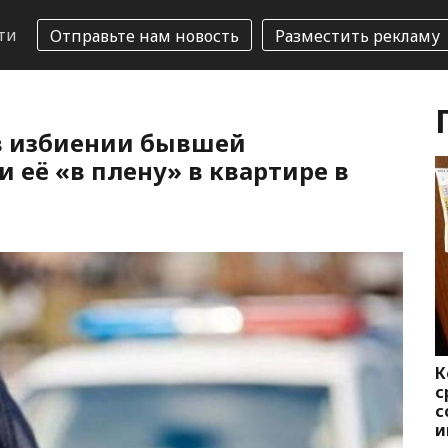
ти
Отправьте нам новость
Разместить рекламу
в избиении бывшей
 её «в плену» в квартире в
К
с
с
и