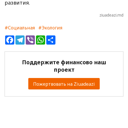
развития.
ziuadeazi.md
#Социальная
#Экология
Facebook
Telegram
Viber
WhatsApp
Share
Поддержите финансово наш
проект
Пожертвовать на Ziuadeazi