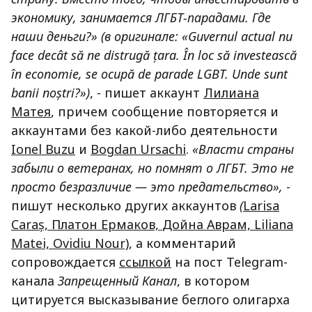
экономику, занимается ЛГБТ-парадами. Где
наши деньги?» (в оригинале: «Guvernul actual nu
face decât să ne distrugă țara. În loc să investească
în economie, se ocupă de parade LGBT. Unde sunt
banii noștri?»)
, - пишет аккаунт
Лилиана
Матея
, причем сообщение повторяется и
аккаунтами без какой-либо деятельности
Ionel Buzu
и
Bogdan Ursachi
.
«Власти страны
забыли о ветеранах, но помнят о ЛГБТ. Это не
просто безразличие — это предательство»,
-
пишут несколько других аккаунтов
(
Larisa
Caraș,
Платон Ермаков,
Дойна Аврам,
Liliana
Matei,
Ovidiu Nour)
, а комментарий
сопровождается
ссылкой
на пост Telegram-
канала
Запрещенный Канал
, в котором
цитируется высказывание беглого олигарха