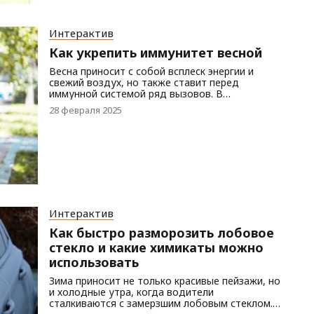
быть сложной задачей, но крайне важно для
защиты ваших финансов.
Интерактив
Как укрепить иммунитет весной
Весна приносит с собой всплеск энергии и
свежий воздух, но также ставит перед
иммунной системой ряд вызовов. В
переходный период от зимы к лету организм
28 февраля 2025
может быть уязвимым из-за колебания
температуры и сезонных аллергий.
Ослабленный иммунитет труднее справляется
со стрессом, но, к счастью, существует
множество способов поддержать и укрепить
его весной, чтобы оставаться здоровым и
полным сил. Вот несколько важных советов:
Интерактив
Как быстро разморозить лобовое
стекло и какие химикаты можно
использовать
Зима приносит не только красивые пейзажи, но
и холодные утра, когда водители
сталкиваются с замерзшим лобовым стеклом.