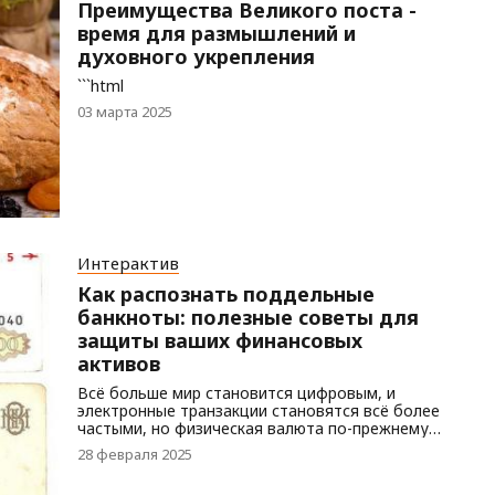
Преимущества Великого поста -
время для размышлений и
духовного укрепления
```html
03 марта 2025
Интерактив
Как распознать поддельные
банкноты: полезные советы для
защиты ваших финансовых
активов
Всё больше мир становится цифровым, и
электронные транзакции становятся всё более
частыми, но физическая валюта по-прежнему
остается важным средством платежа. Однако
28 февраля 2025
существует постоянная проблема —
фальшивые банкноты. Распознавание их может