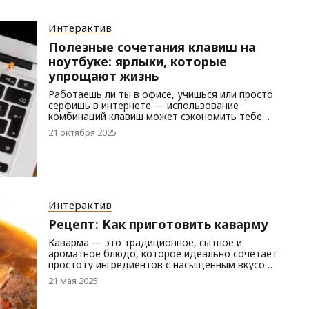
Интерактив
Полезные сочетания клавиш на
ноутбуке: ярлыки, которые
упрощают жизнь
Работаешь ли ты в офисе, учишься или просто
серфишь в интернете — использование
комбинаций клавиш может сэкономить тебе
время и усилия. Многие функции, выполняемые
21 октября 2025
мышью, можно сделать мгновенно с
клавиатуры.Вот самые полезные сочетания
клавиш для Windows и Mac, которые помогут
тебе стать более эффективным за ноутбуком.
Интерактив
Рецепт: Как приготовить каварму
Каварма — это традиционное, сытное и
ароматное блюдо, которое идеально сочетает
простоту ингредиентов с насыщенным вкусом
медленно приготовленного мяса. Наша версия
21 мая 2025
— приготовленная на открытом воздухе, в
казане — отдаёт дань уважения деревенской
кухне прошлого: без спешки, с минимумом, но