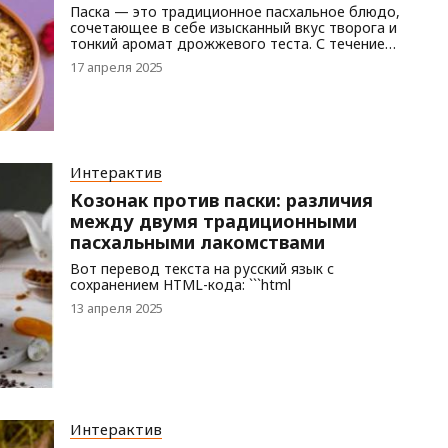
Паска — это традиционное пасхальное блюдо,
сочетающее в себе изысканный вкус творога и
тонкий аромат дрожжевого теста. С течением
времени каждая область внесла свои
17 апреля 2025
особенности в этот рецепт, а Паска «Дубай»
представляет собой элегантную
интерпретацию классического десерта с
добавлением ноток экзотики благодаря
фисташкам и лесным орехам.
Интерактив
Козонак против паски: различия
между двумя традиционными
пасхальными лакомствами
Вот перевод текста на русский язык с
сохранением HTML-кода: ```html
13 апреля 2025
Интерактив