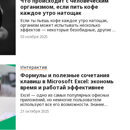
Что происходит с человеческим
организмом, если пить кофе
каждое утро натощак
Если ты пьёшь кофе каждое утро натощак,
организм может испытывать несколько
эффектов — некоторые безобидные, другие со
временем могут вызывать дискомфорт. Давай
03 ноября 2025
разберём их:
Интерактив
Формулы и полезные сочетания
клавиш в Microsoft Excel: экономь
время и работай эффективнее
Excel — одно из самых популярных офисных
приложений, но немногие пользователи
используют все его возможности. Знание
сочетаний клавиш может сэкономить вам
21 октября 2025
немало времени каждый день. Ниже приведён
список самых полезных комбинаций клавиш для
Windows и Mac, которые помогут вам работать
быстрее и продуктивнее.