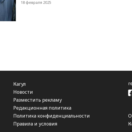
Если вы хотите быстро разморозить его, не
18 февраля 2025
повредив стекло, следуйте этим 5 простым
шагам.
r
Кагул
Новости
Разместить рекламу
Редакционная политика
Политика конфиденциальности
О
Правила и условия
К