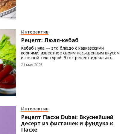
тщательно подобранных ингредиентов.
Интерактив
Рецепт: Люля-кебаб
Кебаб Лула — это блюдо с кавказскими
корнями, известное своим насыщенным вкусом
и сочной текстурой. Этот рецепт идеально
подойдёт как для семейных обедов, так и для
21 мая 2025
летних шашлыков. Его легко можно
приготовить в духовке, на сковороде или на
открытом огне.
Интерактив
Рецепт Пасхи Dubai: Вкуснейший
десерт из фисташек и фундука к
Пасхе