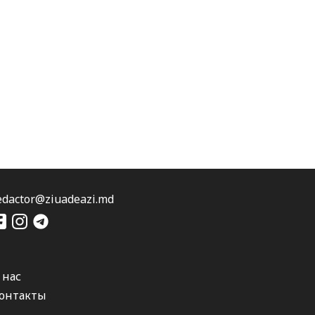
edactor@ziuadeazi.md
 нас
онтакты