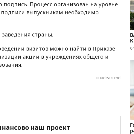
 подпись. Процесс организован на уровне
ия подписи выпускникам необходимо
.
 заведения страны.
B
К
ведении визитов можно найти в
Приказе
04
низации акции в учреждениях общего и
зования.
ziuadeazi.md
Г
нансово наш проект
р