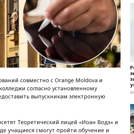
Р
э
з
ваний совместно с Orange Moldova и
у
 колледжи согласно установленному
04
редоставить выпускникам электронную
осетят Теоретический лицей «Иоан Водэ» и
где учащиеся смогут пройти обучение и