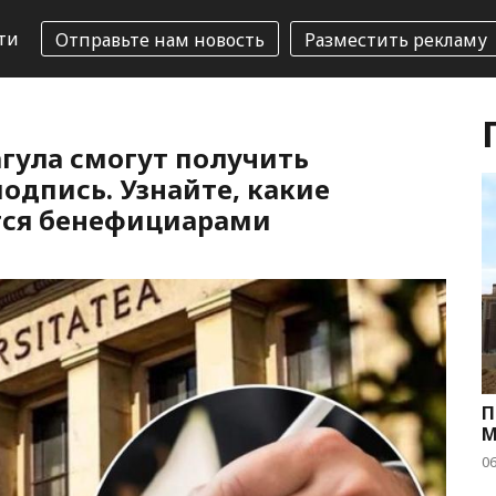
ти
Отправьте нам новость
Разместить рекламу
агула смогут получить
одпись. Узнайте, какие
тся бенефициарами
П
М
06