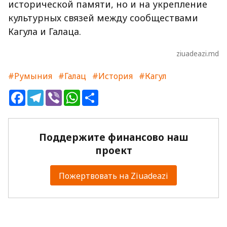
исторической памяти, но и на укрепление
культурных связей между сообществами
Кагула и Галаца.
ziuadeazi.md
#Румыния
#Галац
#История
#Кагул
Facebook
Telegram
Viber
WhatsApp
Share
Поддержите финансово наш
проект
Пожертвовать на Ziuadeazi