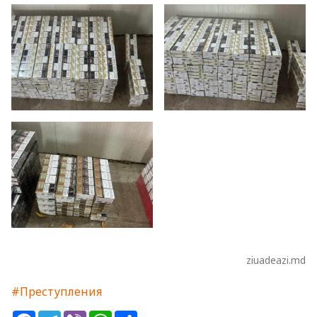
ziuadeazi.md
#Преступления
Facebook
Telegram
Viber
WhatsApp
Share