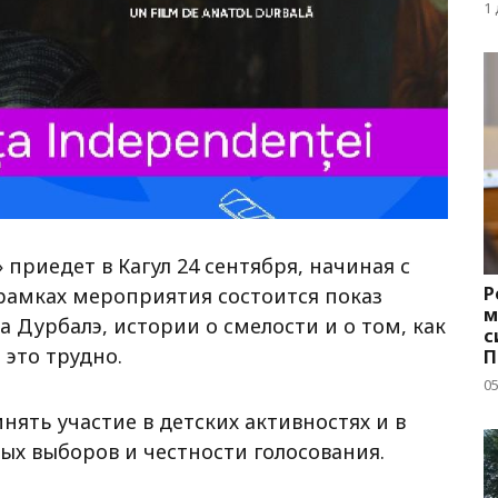
д
1
приедет в Кагул 24 сентября, начиная с
Р
 рамках мероприятия состоится показ
м
 Дурбалэ, истории о смелости и о том, как
с
 это трудно.
П
с
05
ять участие в детских активностях и в
ых выборов и честности голосования.