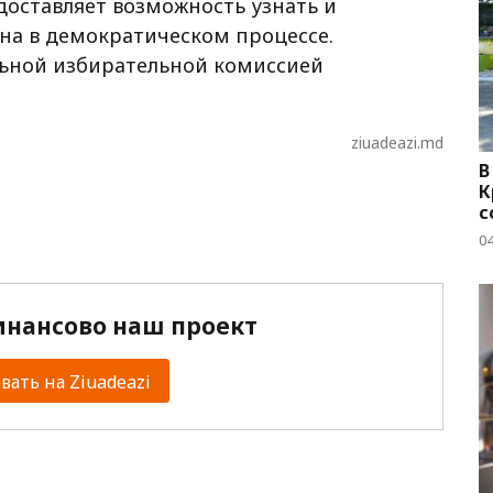
доставляет возможность узнать и
на в демократическом процессе.
ьной избирательной комиссией
ziuadeazi.md
В
К
с
04
нансово наш проект
ать на Ziuadeazi