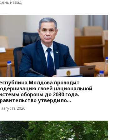
вижения
 день назад
еспублика Молдова проводит
одернизацию своей национальной
истемы обороны до 2030 года.
равительство утвердило
оответствующую программу
 августа 2026