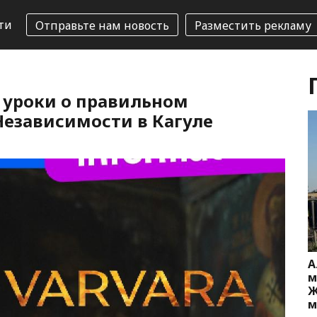
ти
Отправьте нам новость
Разместить рекламу
 уроки о правильном
езависимости в Кагуле
А
м
Ж
м