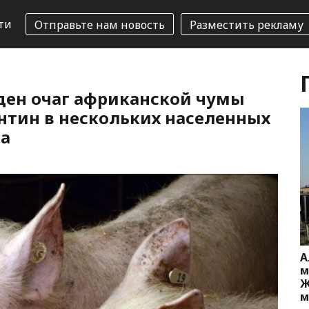
ти
Отправьте нам новость
Разместить рекламу
ден очаг африканской чумы
антин в нескольких населенных
на
А
м
Ж
м