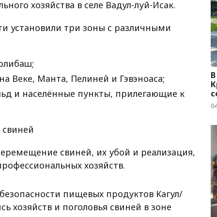
ного хозяйства в селе Вадул-луй-Исак.
сти установили три зоны с различными
Колибаш;
В
а Веке, Манта, Пелиней и Гэвэноаса;
К
льд и населённые пункты, прилегающие к
с
04
 свиней
еремещение свиней, их убой и реализация,
епрофессиональных хозяйств.
безопасности пищевых продуктов Кагул/
ь хозяйств и поголовья свиней в зоне