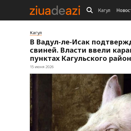
Кагул
Новос
Кагул
В Вадул-ле-Исак подтверж
свиней. Власти ввели кар
пунктах Кагульского райо
15 июня 2026