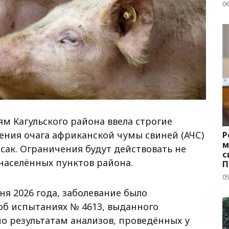
д
06
м Кагульского района ввела строгие
ния очага африканской чумы свиней (АЧС)
Р
м
Исак. Ограничения будут действовать не
с
 населённых пунктов района.
П
с
05
ня 2026 года, заболевание было
об испытаниях № 4613, выданного
о результатам анализов, проведённых у