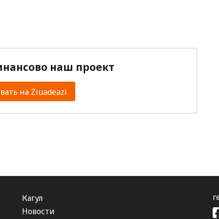
нансово наш проект
ать на Ziuadeazi
r
Кагул
Новости